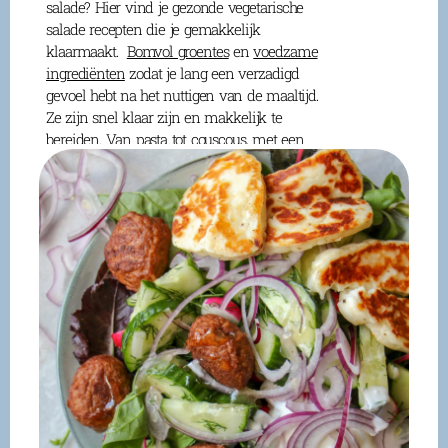
salade? Hier vind je gezonde vegetarische
salade recepten die je gemakkelijk
klaarmaakt.
Bomvol groentes
en
voedzame
ingrediënten
zodat je lang een verzadigd
gevoel hebt na het nuttigen van de maaltijd.
Ze zijn snel klaar zijn en makkelijk te
bereiden. Van pasta tot couscous, met een
lekkere pesto-twist of juist bomvol linzen of
boerenkool.