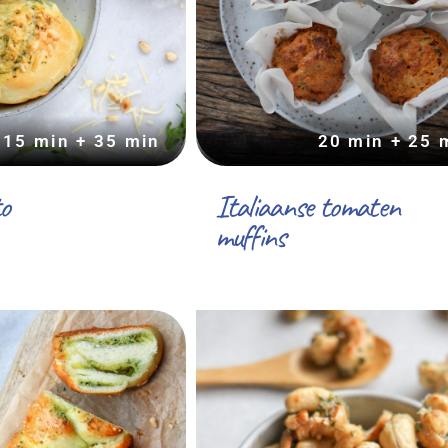
15 min + 35 min
20 min + 25 
to
Italiaanse tomaten
muffins