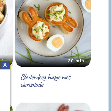
min
30 min
Bladerdeeg hapje met
eiersalade