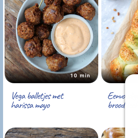
10 min
Vega balletjes met
Eenvoudige
harissa mayo
broodvlec