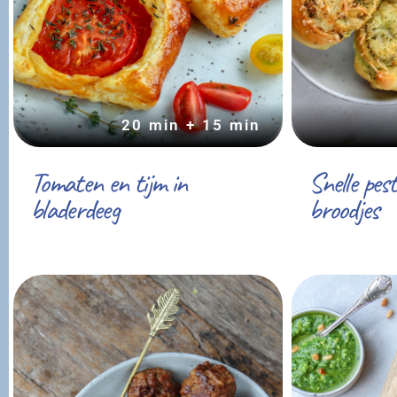
20 min + 15 min
Tomaten en tijm in
Snelle pes
bladerdeeg
broodjes