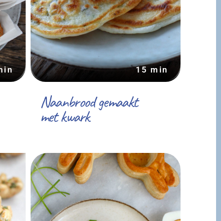
min
15 min
Naanbrood gemaakt
met kwark