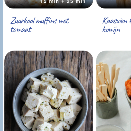
15 min + 25 min
Zuurkool muffins met
Kaasuien 
tomaat
komijn