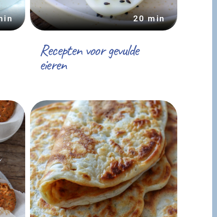
min
20 min
Recepten voor gevulde
eieren