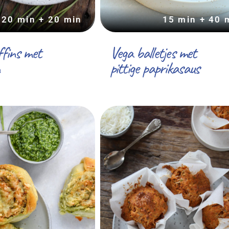
20 min + 20 min
15 min + 40 
ffins met
Vega balletjes met
pittige paprikasaus