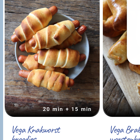
20 min + 15 min
Vega Knakworst
Vega Bra
broodjes
worstenbr