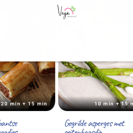
20 min + 15 min
10 min + 15 
bantse
Gegrilde asperges met
oodjes
geitenkaasdip