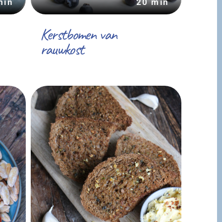
min
20 min
Kerstbomen van
rauwkost