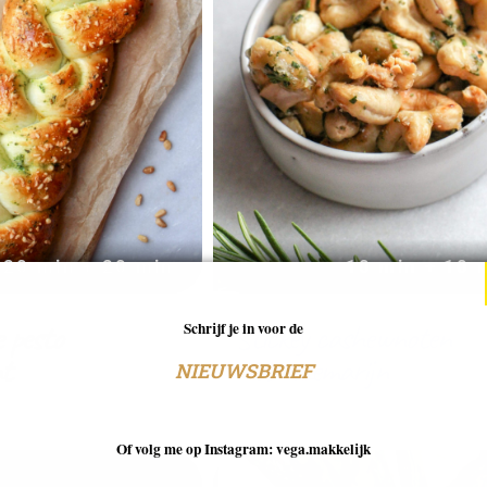
20 min + 20 min
10 min + 10 
 pesto
Stickey cashewnoten
Schrijf je in voor de
ht
met rozemarijn
NIEUWSBRIEF
Of volg me op Instagram: vega.makkelijk