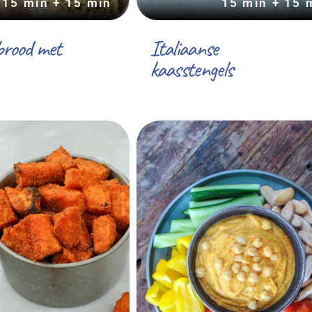
15 min + 15 min
15 min + 15 
brood met
Italiaanse
kaasstengels