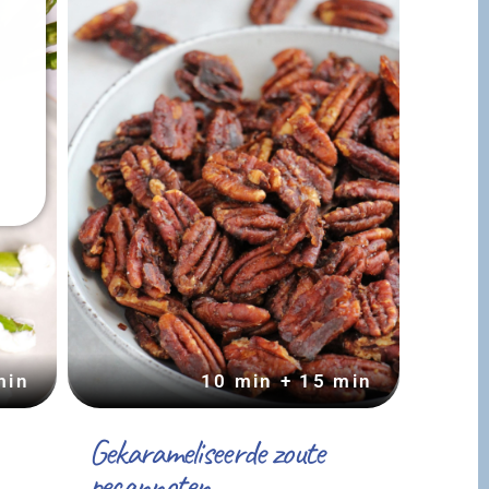
min
10 min + 15 min
Gekarameliseerde zoute
pecannoten