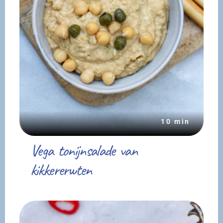
10 min
Vega tonijnsalade van
kikkererwten