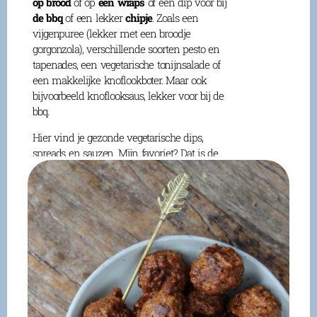
op brood
of op
een wraps
of een dip voor bij
de bbq
of een lekker
chipje
. Zoals een
vijgenpuree (lekker met een broodje
gorgonzola), verschillende soorten pesto en
tapenades, een vegetarische tonijnsalade of
een makkelijke knoflookboter. Maar ook
bijvoorbeeld knoflooksaus, lekker voor bij de
bbq.
Hier vind je gezonde vegetarische dips,
spreads en sauzen. Mijn favoriet? Dat is de
mangochutney
! Lekker met tortilla chips of
pappadums.