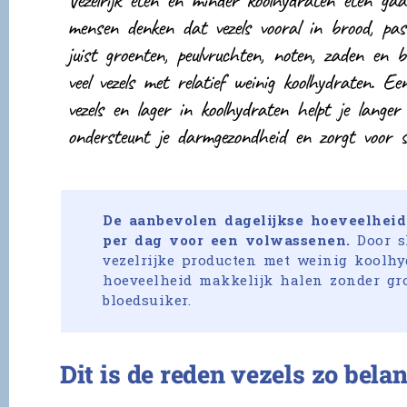
Vezelrijk eten én minder koolhydraten eten ga
mensen denken dat vezels vooral in brood, pa
juist groenten, peulvruchten, noten, zaden en b
veel vezels met relatief weinig koolhydraten. E
vezels en lager in koolhydraten helpt je langer 
ondersteunt je darmgezondheid en zorgt voor sta
De aanbevolen dagelijkse hoeveelheid 
per dag voor een volwassenen.
Door s
vezelrijke producten met weinig koolhy
hoeveelheid makkelijk halen zonder gro
bloedsuiker.
Dit is de reden vezels zo belan