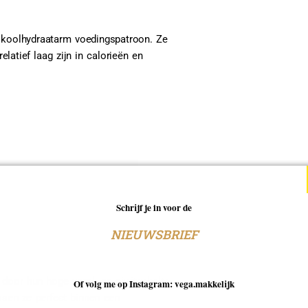
n koolhydraatarm voedingspatroon. Ze
elatief laag zijn in calorieën en
Schrijf je in voor de
NIEUWSBRIEF
 door hun hoge vezel- en eiwitgehalte
Of volg me op Instagram: vega.makkelijk
ssen ze perfect binnen een