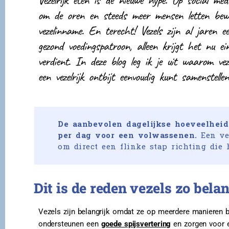
Vezelrijk eten is dé nieuwe hype. Op social medi
om de oren en steeds meer mensen letten bewu
vezelinname. En terecht! Vezels zijn al jaren e
gezond voedingspatroon, alleen krijgt het nu ei
verdient. In deze blog leg ik je uit waarom vez
een vezelrijk ontbijt eenvoudig kunt samenstellen
De aanbevolen dagelijkse hoeveelheid 
per dag voor een volwassenen.
Een ve
om direct een flinke stap richting die 
Dit is de reden vezels zo belan
Vezels zijn belangrijk omdat ze op meerdere manieren b
ondersteunen een
goede spijsvertering
en zorgen voor