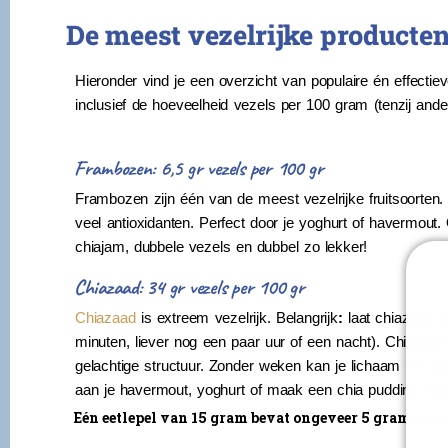
De meest vezelrijke producten 
Hieronder vind je een overzicht van populaire én effectie
inclusief de hoeveelheid vezels per 100 gram (tenzij ande
Frambozen: 6,5 gr vezels per 100 gr
Frambozen zijn één van de meest vezelrijke fruitsoorten. 
veel antioxidanten. Perfect door je yoghurt of havermout
chiajam, dubbele vezels en dubbel zo lekker!
Chiazaad: 34 gr vezels per 100 gr
Chiazaad
is extreem vezelrijk. Belangrijk
:
laat chiazaad
a
minuten, liever nog een paar uur of een nacht). Chiaza
gelachtige structuur. Zonder weken kan je lichaam het zaad
aan je havermout, yoghurt of maak een chia pudding voor
Eén eetlepel van 15 gram bevat ongeveer 5 gram veze