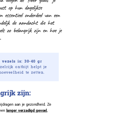
a vliegen de “fiber goals” je
st op hun dagelijkse
en essentieel onderdeel van een
ndelijk de aandacht die het
els zo belangrijk zijn en hoe je
.
vezels is: 30-40 gr
zelrijk ontbijt helpt je
hoeveelheid te zetten.
grijk zijn:
ijdragen aan je gezondheid. Ze
 een
langer verzadigd gevoel
,