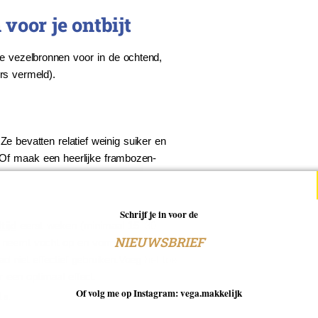
voor je ontbijt
ve vezelbronnen voor in de ochtend,
rs vermeld).
Ze bevatten relatief weinig suiker en
. Of maak een heerlijke frambozen-
Schrijf je in voor de
ltijd
eerst weken (minimaal 15–30
NIEUWSBRIEF
ad neemt vocht op en vormt dan een
 niet effectief gebruiken.
Voeg het toe
 een optimaal effect.
Of volg me op Instagram: vega.makkelijk
ls.