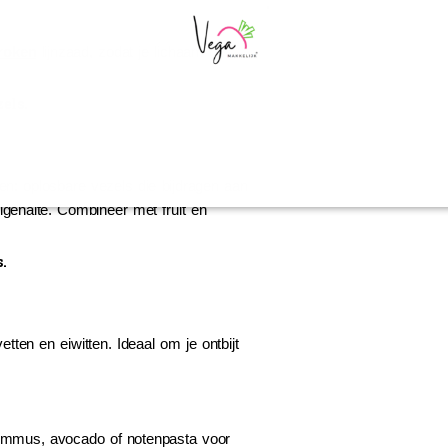
roken
lijnzaad, zodat je lichaam de
els.
en: oplosbare vezels die bijdragen aan
lgehalte. Combineer met fruit en
.
ten en eiwitten. Ideaal om je ontbijt
hummus, avocado of notenpasta voor