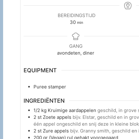
BEREIDINGSTIJD
30
min
GANG
avondeten, diner
EQUIPMENT
Puree stamper
INGREDIËNTEN
1/2
kg
Kruimige aardappelen
geschild, in grov
2
st
Zoete appels
bijv. Elstar, geschild en in gr
één appel ongeschild en snij deze in kleine blok
2
st
Zure appels
bijv. Granny smith, geschild e
200
gr
(Vegan) rul gehakt voorgegaard