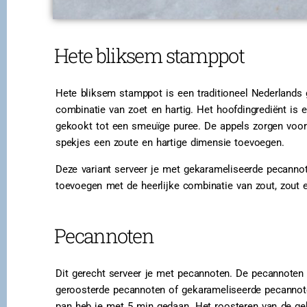
Hete bliksem stamppot
Hete bliksem stamppot is een traditioneel Nederlands 
combinatie van zoet en hartig. Het hoofdingrediënt is
gekookt tot een smeuïge puree. De appels zorgen voor ee
spekjes een zoute en hartige dimensie toevoegen.
Deze variant serveer je met gekarameliseerde pecannot
toevoegen met de heerlijke combinatie van zout, zout e
Pecannoten
Dit gerecht serveer je met pecannoten. De pecannoten 
geroosterde pecannoten of gekarameliseerde pecannot
pan heb je met 5 min gedaan. Het roosteren van de ge