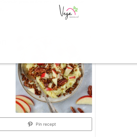
meliseerde pecannoten een onweerstaanbare
s.
en
Pin recept