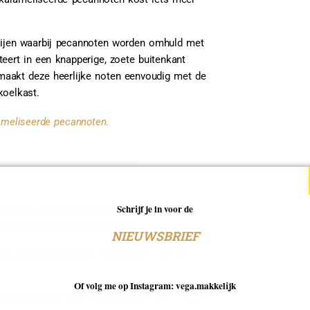
rnijen waarbij pecannoten worden omhuld met
teert in een knapperige, zoete buitenkant
maakt deze heerlijke noten eenvoudig met de
koelkast.
ameliseerde pecannoten.
Schrijf je in voor de
volgens gestampt tot een grove puree. Het
e dimensie toe aan het gerecht.
NIEUWSBRIEF
van gekarameliseerde pecannoten, die een
Of volg me op Instagram: vega.makkelijk
ndmaaltijd maar kan ook als smakelijke snack