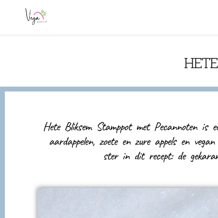
HETE
Hete Bliksem Stamppot met Pecannoten is ee
aardappelen, zoete en zure appels en vegan
ster in dit recept: de gekaram