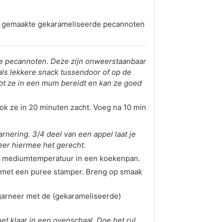
lf gemaakte gekarameliseerde pecannoten
de pecannoten. Deze zijn onweerstaanbaar
 als lekkere snack tussendoor of op de
ebt ze in een mum bereidt en kan ze goed
k ze in 20 minuten zacht. Voeg na 10 min
arnering. 3/4 deel van een appel laat je
neer hiermee het gerecht.
op mediumtemperatuur in een koekenpan.
f met een puree stamper. Breng op smaak
 garneer met de (gekarameliseerde)
et klaar in een ovenschaal. Doe het rul