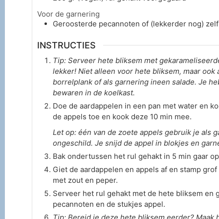
Voor de garnering
Geroosterde pecannoten of (lekkerder nog) ze
INSTRUCTIES
Tip: Serveer hete bliksem met gekarameliseer
lekker! Niet alleen voor hete bliksem, maar ook
borrelplank of als garnering ineen salade. Je h
bewaren in de koelkast.
Doe de aardappelen in een pan met water en koo
de appels toe en kook deze 10 min mee.
Let op: één van de zoete appels gebruik je als g
ongeschild. Je snijd de appel in blokjes en gar
Bak ondertussen het rul gehakt in 5 min gaar 
Giet de aardappelen en appels af en stamp gro
met zout en peper.
Serveer het rul gehakt met de hete bliksem en
pecannoten en de stukjes appel.
Tip: Bereid je deze hete bliksem eerder? Maak h