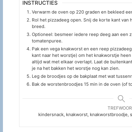
INSTRUCTIES
Verwarm de oven op 220 graden en bekleed een
Rol het pizzadeeg open. Snij de korte kant van 
breed.
Optioneel: besmeer iedere reep deeg aan een z
tomatenpuree.
Pak een vega knakworst en een reep pizzadeeg
kant naar het worstje) om het knakworstje heen
altijd wat met elkaar overlapt. Laat de buitenka
je na het bakken het worstje nog kan zien.
Leg de broodjes op de bakplaat met wat tussenr
Bak de worstenbroodjes 15 min in de oven (of to
TREFWOO
kindersnack, knakworst, knakworstbroodje, 