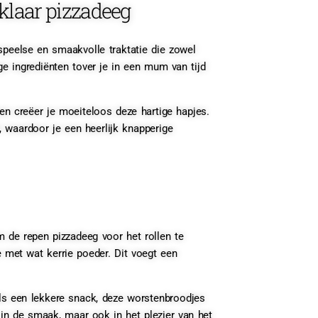
klaar pizzadeeg
 speelse en smaakvolle traktatie die zowel
e ingrediënten tover je in een mum van tijd
en creëer je moeiteloos deze hartige hapjes.
 waardoor je een heerlijk knapperige
 de repen pizzadeeg voor het rollen te
met wat kerrie poeder. Dit voegt een
als een lekkere snack, deze worstenbroodjes
een in de smaak, maar ook in het plezier van het