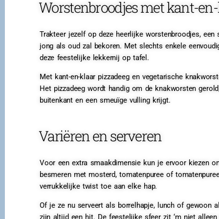
Worstenbroodjes met kant-en-
Trakteer jezelf op deze heerlijke worstenbroodjes, een
jong als oud zal bekoren. Met slechts enkele eenvoudig
deze feestelijke lekkernij op tafel.
Met kant-en-klaar pizzadeeg en vegetarische knakworst
Het pizzadeeg wordt handig om de knakworsten gerold,
buitenkant en een smeuïge vulling krijgt.
Variëren en serveren
Voor een extra smaakdimensie kun je ervoor kiezen om
besmeren met mosterd, tomatenpuree of tomatenpuree 
verrukkelijke twist toe aan elke hap.
Of je ze nu serveert als borrelhapje, lunch of gewoon 
zijn altijd een hit. De feestelijke sfeer zit ‘m niet all