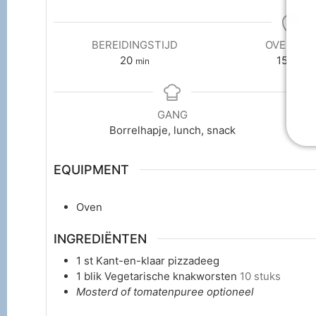
BEREIDINGSTIJD
OVENTIJ
20
15
min
min
GANG
Borrelhapje, lunch, snack
EQUIPMENT
Oven
INGREDIËNTEN
1
st
Kant-en-klaar pizzadeeg
1
blik
Vegetarische knakworsten
10 stuks
Mosterd of tomatenpuree optioneel