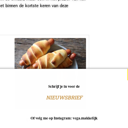
iet binnen de kortste keren van deze
Schrijf je in voor de
NIEUWSBRIEF
Of volg me op Instagram: vega.makkelijk
Pin recept