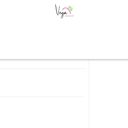
D
TOTALE TIJD
35
min
PORTIES
10
stuks