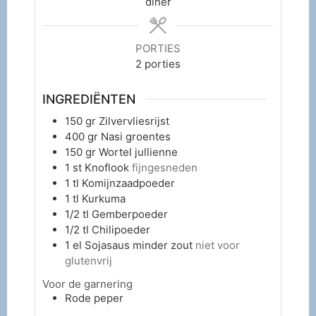
diner
PORTIES
2
porties
INGREDIËNTEN
150
gr
Zilvervliesrijst
400
gr
Nasi groentes
150
gr
Wortel jullienne
1
st
Knoflook
fijngesneden
1
tl
Komijnzaadpoeder
1
tl
Kurkuma
1/2
tl
Gemberpoeder
1/2
tl
Chilipoeder
1
el
Sojasaus minder zout
niet voor
glutenvrij
Voor de garnering
Rode peper