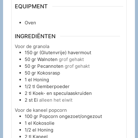
EQUIPMENT
Oven
INGREDIËNTEN
Voor de granola
150
gr
(Glutenvrije) havermout
50
gr
Walnoten
grof gehakt
50
gr
Pecannoten
grof gehakt
50
gr
Kokosrasp
1
el
Honing
1/2
tl
Gemberpoeder
2
tl
Koek- en speculaaskruiden
2
st
Ei
alleen het eiwit
Voor de kaneel popcorn
100
gr
Popcorn ongezoet/ongezout
1
el
Kokosolie
1/2
el
Honing
2
tl
Kaneel