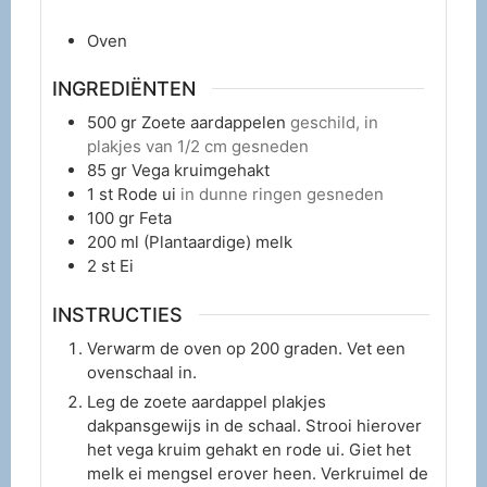
Oven
INGREDIËNTEN
500
gr
Zoete aardappelen
geschild, in
plakjes van 1/2 cm gesneden
85
gr
Vega kruimgehakt
1
st
Rode ui
in dunne ringen gesneden
100
gr
Feta
200
ml
(Plantaardige) melk
2
st
Ei
INSTRUCTIES
Verwarm de oven op 200 graden. Vet een
ovenschaal in.
Leg de zoete aardappel plakjes
dakpansgewijs in de schaal. Strooi hierover
het vega kruim gehakt en rode ui. Giet het
melk ei mengsel erover heen. Verkruimel de