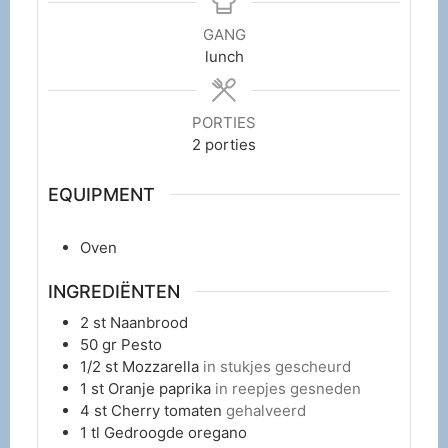
GANG
lunch
PORTIES
2
porties
EQUIPMENT
Oven
INGREDIËNTEN
2
st
Naanbrood
50
gr
Pesto
1/2
st
Mozzarella
in stukjes gescheurd
1
st
Oranje paprika
in reepjes gesneden
4
st
Cherry tomaten
gehalveerd
1
tl
Gedroogde oregano