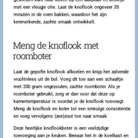
met een vleugje olie. Laat de knoflook ongeveer 35
minuten in de oven bakken, waardoor het zijn
kenmerkende, zachte smaak ontwikkelt.
Meng de knoflook met
roomboter
Laat de gepofte knoflook afkoelen en knijp het zalvende
vruchtvlees uit de bol. Voeg dit toe aan een schaaltje
met 200 gram ongezouten, zachte roomboter. Als je
roomboter gebruikt, zorg er dan voor dat deze op
kamertemperatuur is voordat je de knoflook toevoegt.
Meng de knoflook en boter tot een smeuïge consistentie
en voeg vervolgens (zee)zout toe naar smaak.
Deze heerlijke knoflookboter is een veelzijdige
toevoeging aan je keuken. Bewaar het in de koelkast en