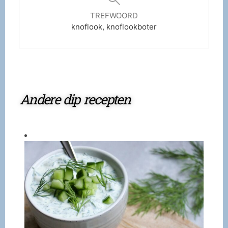
TREFWOORD
knoflook, knoflookboter
Andere dip recepten