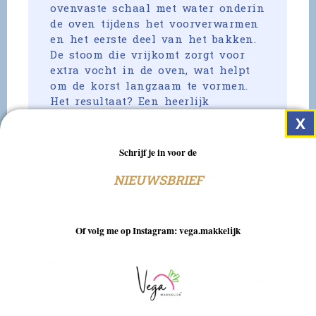
ovenvaste schaal met water onderin
de oven tijdens het voorverwarmen
en het eerste deel van het bakken.
De stoom die vrijkomt zorgt voor
extra vocht in de oven, wat helpt
om de korst langzaam te vormen.
Het resultaat? Een heerlijk
knapperige, goudbruine korst zoals
bij de ambachtelijke bakker.
Schrijf je in voor de
NIEUWSBRIEF
Inspiratieblog: recepten met
cottage cheese
Of volg me op Instagram: vega.makkelijk
Iedere starter is anders. Elk brood heeft zijn
eigen karakter. En dat is juist het mooie. Door
het zelf te doen, leer je bakken met gevoel, met