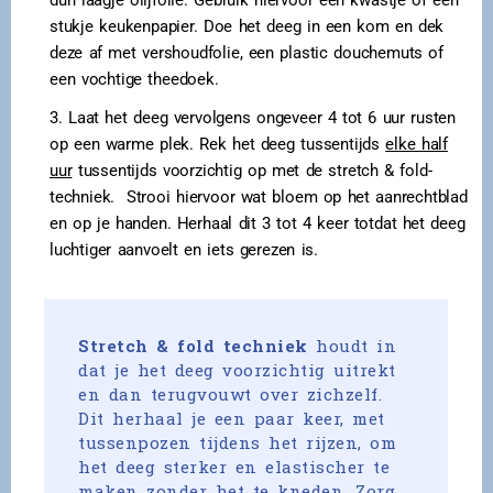
dun laagje olijfolie. Gebruik hiervoor een kwastje of een
stukje keukenpapier. Doe het deeg in een kom en dek
deze af met vershoudfolie, een plastic douchemuts of
een vochtige theedoek.
3. Laat het deeg vervolgens ongeveer 4 tot 6 uur rusten
op een warme plek. Rek het deeg tussentijds
elke half
uur
tussentijds voorzichtig op met de stretch & fold-
techniek. Strooi hiervoor wat bloem op het aanrechtblad
en op je handen. Herhaal dit 3 tot 4 keer totdat het deeg
luchtiger aanvoelt en iets gerezen is.
Stretch & fold techniek
houdt in
dat je het deeg voorzichtig uitrekt
en dan terugvouwt over zichzelf.
Dit herhaal je een paar keer, met
tussenpozen tijdens het rijzen, om
het deeg sterker en elastischer te
maken zonder het te kneden. Zorg