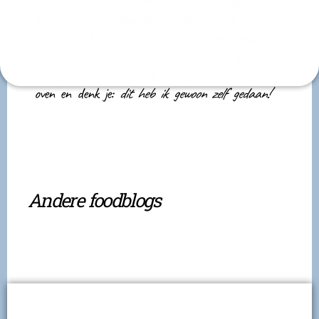
aandacht. Geen eenheidsworst uit de supermarkt,
maar jouw eigen zuurdesembrood – uniek, levend,
ambachtelijk.
Dus: ga aan de slag, geef jezelf de
tijd, en vergeet niet te genieten van het proces.
Voor je het weet haal je een goudbruine bol uit je
oven en denk je:
dit heb ik gewoon zelf gedaan!
Andere foodblogs