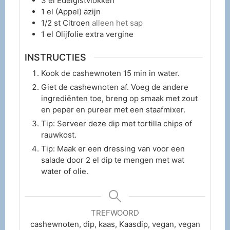
3
el
Edelgistvlokken
1
el
(Appel) azijn
1/2
st
Citroen
alleen het sap
1
el
Olijfolie extra vergine
INSTRUCTIES
Kook de cashewnoten 15 min in water.
Giet de cashewnoten af. Voeg de andere
ingrediënten toe, breng op smaak met zout
en peper en pureer met een staafmixer.
Tip: Serveer deze dip met tortilla chips of
rauwkost.
Tip: Maak er een dressing van voor een
salade door 2 el dip te mengen met wat
water of olie.
TREFWOORD
cashewnoten, dip, kaas, Kaasdip, vegan, vegan