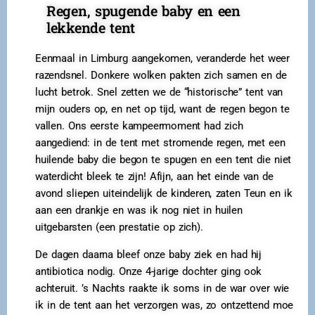
Regen, spugende baby en een
lekkende tent
Eenmaal in Limburg aangekomen, veranderde het weer
razendsnel. Donkere wolken pakten zich samen en de
lucht betrok. Snel zetten we de “historische” tent van
mijn ouders op, en net op tijd, want de regen begon te
vallen. Ons eerste kampeermoment had zich
aangediend: in de tent met stromende regen, met een
huilende baby die begon te spugen en een tent die niet
waterdicht bleek te zijn! Afijn, aan het einde van de
avond sliepen uiteindelijk de kinderen, zaten Teun en ik
aan een drankje en was ik nog niet in huilen
uitgebarsten (een prestatie op zich).
De dagen daarna bleef onze baby ziek en had hij
antibiotica nodig. Onze 4-jarige dochter ging ook
achteruit. ’s Nachts raakte ik soms in de war over wie
ik in de tent aan het verzorgen was, zo ontzettend moe